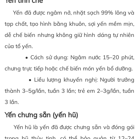
Yến tinh chế
Yến đã được ngâm nở, nhặt sạch 99% lông và
tạp chất, tạo hình bằng khuôn, sợi yến mềm mịn,
dễ chế biến nhưng không giữ hình dáng tự nhiên
của tổ yến.
• Cách sử dụng: Ngâm nước 15–20 phút,
chưng trực tiếp hoặc chế biến món yến bổ dưỡng.
• Liều lượng khuyến nghị: Người trưởng
thành 3–5g/lần, tuần 3 lần; trẻ em 2–3g/lần, tuần
3 lần.
Yến chưng sẵn (yến hũ)
Yến hũ là yến đã được chưng sẵn và đóng gói
trong hũ thủy tinh, có thể bảo quản từ 12–24