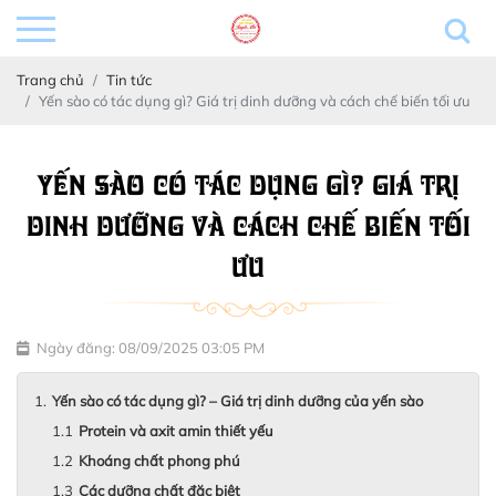
Trang chủ
Tin tức
Yến sào có tác dụng gì? Giá trị dinh dưỡng và cách chế biến tối ưu
YẾN SÀO CÓ TÁC DỤNG GÌ? GIÁ TRỊ
DINH DƯỠNG VÀ CÁCH CHẾ BIẾN TỐI
ƯU
Ngày đăng: 08/09/2025 03:05 PM
Yến sào có tác dụng gì? – Giá trị dinh dưỡng của yến sào
Protein và axit amin thiết yếu
Khoáng chất phong phú
Các dưỡng chất đặc biệt