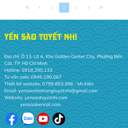
1
2
3
YẾN SÀO TUYẾT NHI
Địa chỉ: Ô 13, Lô A, Khu Golden Center City, Phường Bến
Cát, TP. Hồ Chí Minh
Hotline: 0918.290.133
Tư vấn zalo: 0945.190.067
Thiết Kế website: 0799.853.396 - Mr.Kiên
Email: yensaonhatrangtuyetnhi@gmail.com
Website:
yensaotuyetnhi.com
yensaobencat.com