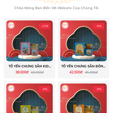
Chào Mừng Bạn Đến Với Website Của Chúng Tôi
-12%
-6%
TỔ YẾN CHƯNG SẴN KIDS
TỔ YẾN CHƯNG SẴN ĐÔNG
VANI 40% SỢI YẾN
TRÙNG HẠ THẢO ĐƯỜNG
38.000đ
42.500đ
43.000đ
45.000đ
ĂN KIÊNG 40% SỢI YẾN
-6%
-6%