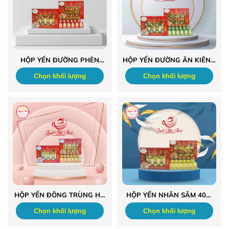
HỘP YẾN ĐƯỜNG PHÈN
HỘP YẾN ĐƯỜNG ĂN KIÊNG
40% SỢI YẾN
40% SỢI YẾN
Chọn khối lượng
Chọn khối lượng
HỘP YẾN ĐÔNG TRÙNG HẠ
HỘP YẾN NHÂN SÂM 40%
THẢO 40% SỢI YẾN
SỢI YẾN
Chọn khối lượng
Chọn khối lượng