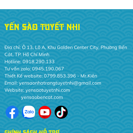
YẾN SÀO TUYẾT NHI
Địa chỉ: Ô 13, Lô A, Khu Golden Center City, Phường Bến
Cát, TP. Hồ Chí Minh
Hotline: 0918.290.133
Tư vấn zalo: 0945.190.067
Thiết Kế website: 0799.853.396 - Mr.Kiên
Email: yensaonhatrangtuyetnhi@gmail.com
Website:
yensaotuyetnhi.com
yensaobencat.com
CHÍNH SÁCH HỖ TRỢ