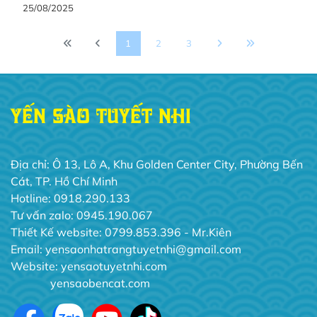
25/08/2025
1
2
3
YẾN SÀO TUYẾT NHI
Địa chỉ: Ô 13, Lô A, Khu Golden Center City, Phường Bến
Cát, TP. Hồ Chí Minh
Hotline: 0918.290.133
Tư vấn zalo: 0945.190.067
Thiết Kế website: 0799.853.396 - Mr.Kiên
Email: yensaonhatrangtuyetnhi@gmail.com
Website:
yensaotuyetnhi.com
yensaobencat.com