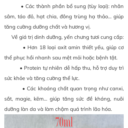
• Các thành phần bổ sung (tùy loại): nhân
sâm, táo đỏ, hạt chia, đông trùng hạ thảo… giúp
tăng cường dưỡng chất và hương vị.
Về giá trị dinh dưỡng, yến chưng tươi cung cấp:
• Hơn 18 loại axit amin thiết yếu, giúp cơ
thể phục hồi nhanh sau mệt mỏi hoặc bệnh tật.
• Protein tự nhiên dễ hấp thu, hỗ trợ duy trì
sức khỏe và tăng cường thể lực.
• Các khoáng chất quan trọng như canxi,
sắt, magie, kẽm… giúp tăng sức đề kháng, nuôi
dưỡng làn da và làm chậm quá trình lão hóa.