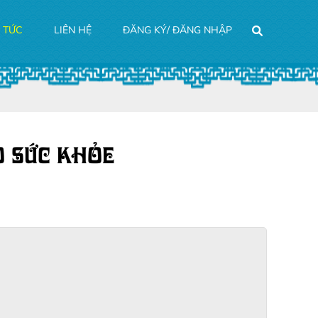
N TỨC
LIÊN HỆ
ĐĂNG KÝ/ ĐĂNG NHẬP
O SỨC KHỎE