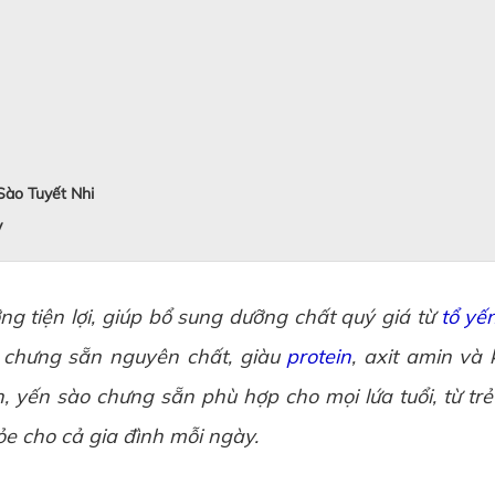
Sào Tuyết Nhi
y
ng tiện lợi, giúp bổ sung dưỡng chất quý giá từ
tổ yế
chưng sẵn nguyên chất, giàu
protein
, axit amin và
 yến sào chưng sẵn phù hợp cho mọi lứa tuổi, từ trẻ 
ỏe cho cả gia đình mỗi ngày.