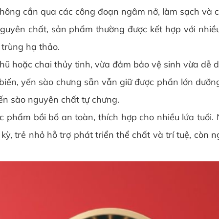
không cần qua các công đoạn ngâm nở, làm sạch và c
nguyên chất, sản phẩm thường được kết hợp với nhiề
trùng hạ thảo.
hũ hoặc chai thủy tinh, vừa đảm bảo vệ sinh vừa dễ 
biến, yến sào chưng sẵn vẫn giữ được phần lớn dưỡng 
ến sào nguyên chất tự chưng.
ực phẩm bồi bổ an toàn, thích hợp cho nhiều lứa tuổi.
ỳ, trẻ nhỏ hỗ trợ phát triển thể chất và trí tuệ, còn