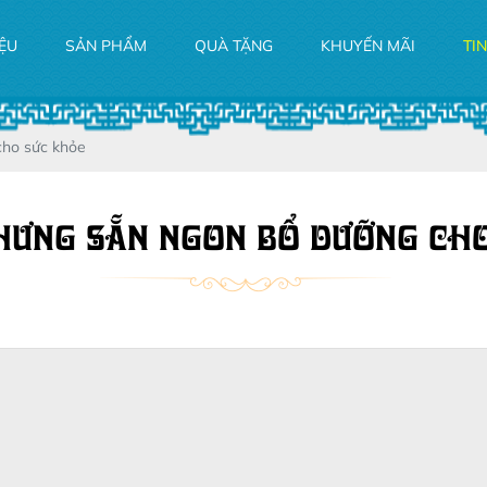
IỆU
SẢN PHẨM
QUÀ TẶNG
KHUYẾN MÃI
TI
cho sức khỏe
HƯNG SẴN NGON BỔ DƯỠNG CH