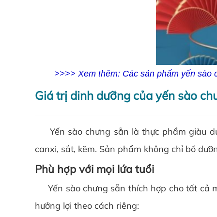
>>>> Xem thêm: Các sản phẩm yến sào ch
Giá trị dinh dưỡng của yến sào ch
Yến sào chưng sẵn là thực phẩm giàu dưỡng
canxi, sắt, kẽm. Sản phẩm không chỉ bổ dưỡn
Phù hợp với mọi lứa tuổi
Yến sào chưng sẵn thích hợp cho tất cả mọi
hưởng lợi theo cách riêng: