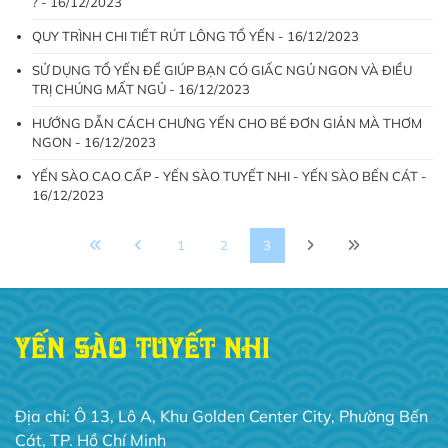
? - 16/12/2023
QUY TRÌNH CHI TIẾT RÚT LÔNG TỔ YẾN - 16/12/2023
SỬ DỤNG TỔ YẾN ĐỂ GIÚP BẠN CÓ GIẤC NGỦ NGON VÀ ĐIỀU
TRỊ CHÚNG MẤT NGỦ - 16/12/2023
HƯỚNG DẪN CÁCH CHƯNG YẾN CHO BÉ ĐƠN GIẢN MÀ THƠM
NGON - 16/12/2023
YẾN SÀO CAO CẤP - YẾN SÀO TUYẾT NHI - YẾN SÀO BẾN CÁT -
16/12/2023
1
2
3
YẾN SÀO TUYẾT NHI
Địa chỉ: Ô 13, Lô A, Khu Golden Center City, Phường Bến
Cát, TP. Hồ Chí Minh