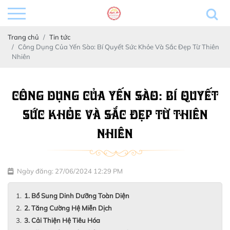
Trang chủ
Tin tức
Công Dụng Của Yến Sào: Bí Quyết Sức Khỏe Và Sắc Đẹp Từ Thiên
Nhiên
CÔNG DỤNG CỦA YẾN SÀO: BÍ QUYẾT
SỨC KHỎE VÀ SẮC ĐẸP TỪ THIÊN
NHIÊN
Ngày đăng: 27/06/2024 12:29 PM
1. Bổ Sung Dinh Dưỡng Toàn Diện
2. Tăng Cường Hệ Miễn Dịch
3. Cải Thiện Hệ Tiêu Hóa