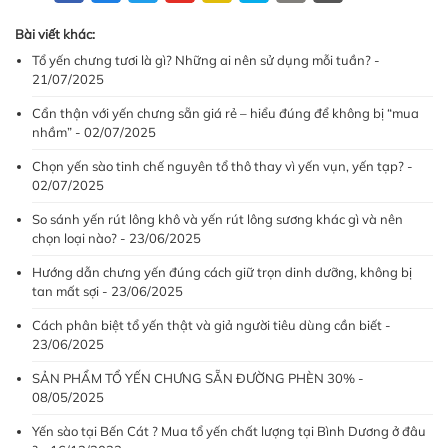
Bài viết khác:
Tổ yến chưng tươi là gì? Những ai nên sử dụng mỗi tuần? -
21/07/2025
Cẩn thận với yến chưng sẵn giá rẻ – hiểu đúng để không bị “mua
nhầm” - 02/07/2025
Chọn yến sào tinh chế nguyên tổ thô thay vì yến vụn, yến tạp? -
02/07/2025
So sánh yến rút lông khô và yến rút lông sương khác gì và nên
chọn loại nào? - 23/06/2025
Hướng dẫn chưng yến đúng cách giữ trọn dinh dưỡng, không bị
tan mất sợi - 23/06/2025
Cách phân biệt tổ yến thật và giả người tiêu dùng cần biết -
23/06/2025
SẢN PHẨM TỔ YẾN CHƯNG SẴN ĐƯỜNG PHÈN 30% -
08/05/2025
Yến sào tại Bến Cát ? Mua tổ yến chất lượng tại Bình Dương ở đâu