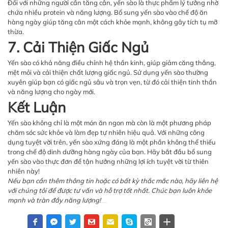
Đối với những người cần tăng cân, yến sào là thực phẩm lý tưởng nhờ
chứa nhiều protein và năng lượng. Bổ sung yến sào vào chế độ ăn
hàng ngày giúp tăng cân một cách khỏe mạnh, không gây tích tụ mỡ
thừa.
7. Cải Thiện Giấc Ngủ
Yến sào có khả năng điều chỉnh hệ thần kinh, giúp giảm căng thẳng,
mệt mỏi và cải thiện chất lượng giấc ngủ. Sử dụng yến sào thường
xuyên giúp bạn có giấc ngủ sâu và trọn vẹn, từ đó cải thiện tinh thần
và năng lượng cho ngày mới.
Kết Luận
Yến sào không chỉ là một món ăn ngon mà còn là một phương pháp
chăm sóc sức khỏe và làm đẹp tự nhiên hiệu quả. Với những công
dụng tuyệt vời trên, yến sào xứng đáng là một phần không thể thiếu
trong chế độ dinh dưỡng hàng ngày của bạn. Hãy bắt đầu bổ sung
yến sào vào thực đơn để tận hưởng những lợi ích tuyệt vời từ thiên
nhiên này!
Nếu bạn cần thêm thông tin hoặc có bất kỳ thắc mắc nào, hãy liên hệ
với chúng tôi để được tư vấn và hỗ trợ tốt nhất. Chúc bạn luôn khỏe
mạnh và tràn đầy năng lượng!