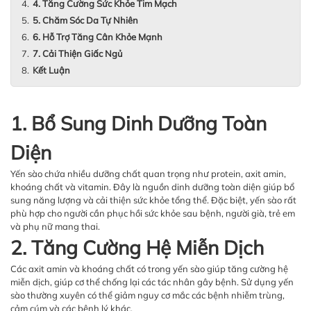
4. Tăng Cường Sức Khỏe Tim Mạch
5. Chăm Sóc Da Tự Nhiên
6. Hỗ Trợ Tăng Cân Khỏe Mạnh
7. Cải Thiện Giấc Ngủ
Kết Luận
1. Bổ Sung Dinh Dưỡng Toàn
Diện
Yến sào chứa nhiều dưỡng chất quan trọng như protein, axit amin,
khoáng chất và vitamin. Đây là nguồn dinh dưỡng toàn diện giúp bổ
sung năng lượng và cải thiện sức khỏe tổng thể. Đặc biệt, yến sào rất
phù hợp cho người cần phục hồi sức khỏe sau bệnh, người già, trẻ em
và phụ nữ mang thai.
2. Tăng Cường Hệ Miễn Dịch
Các axit amin và khoáng chất có trong yến sào giúp tăng cường hệ
miễn dịch, giúp cơ thể chống lại các tác nhân gây bệnh. Sử dụng yến
sào thường xuyên có thể giảm nguy cơ mắc các bệnh nhiễm trùng,
cảm cúm và các bệnh lý khác.