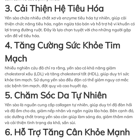
3. Cải Thiện Hệ Tiêu Hóa
Yến sào chứa nhiều chất xơ và enzyme tiêu hóa tự nhiên, giúp cải
thiện chức năng tiêu hóa, ngăn ngừa táo bón và hỗ trợ hệ vi khuẩn có
lợi trong đường ruột. Đây là lựa chọn tuyệt vời cho những người gặp
vấn đề về tiêu hóa.
4. Tăng Cường Sức Khỏe Tim
Mạch
Nhiều nghiên cứu đã chỉ ra rằng, yến sào có khả năng giảm
cholesterol xấu (LDL) và tăng cholesterol tốt (HDL), giúp duy trì sức
khỏe tim mạch. Sử dụng yến sào đều đặn có thể giảm nguy cơ mắc
các bệnh tim mạch, đột quỵ và cao huyết áp.
5. Chăm Sóc Da Tự Nhiên
Yến sào là nguồn cung cấp collagen tự nhiên, giúp duy trì độ đàn hồi
và độ ẩm cho da, giảm nếp nhăn và ngăn ngừa lão hóa. Bên cạnh đó,
các dưỡng chất trong yến sào còn giúp làm sáng da, giảm thâm nám
và cải thiện tình trạng da khô, sần sùi.
6. Hỗ Trợ Tăng Cân Khỏe Mạnh